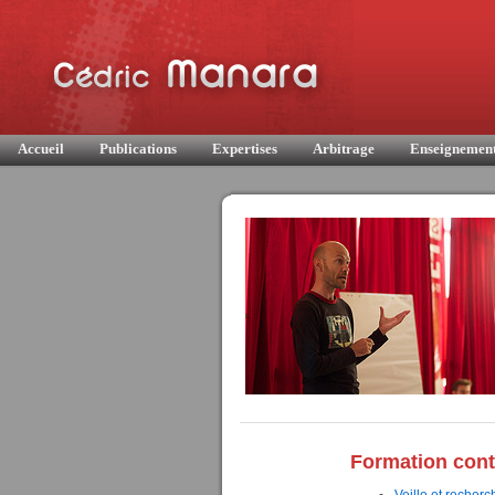
Accueil
Publications
Expertises
Arbitrage
Enseignemen
Formation cont