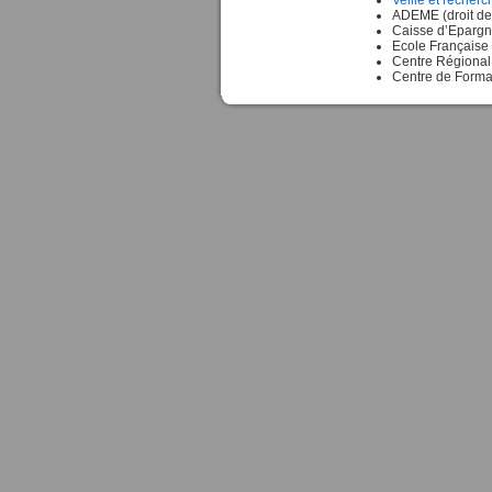
Veille et recherc
ADEME (droit de
Caisse d’Epargne
Ecole Française 
Centre Régional d
Centre de Format